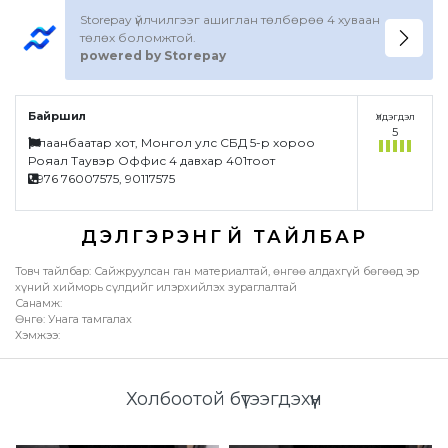
Storepay үйлчилгээг ашиглан төлбөрөө 4 хуваан
төлөх боломжтой.
powered by Storepay
Байршил
Үлдэгдэл
5
Улаанбаатар хот, Монгол улс СБД 5-р хороо
Рояал Таувэр Оффис 4 давхар 401тоот
+976 76007575, 90117575
Товч тайлбар: Сайжруулсан ган материалтай, өнгөө алдахгүй бөгөөд эр
хүний хийморь сүлдийг илэрхийлэх зураглалтай
Санамж:
Өнгө: Унага тамгалах
Хэмжээ:
Үзүүлэлтүүд
Холбоотой бүтээгдэхүүн