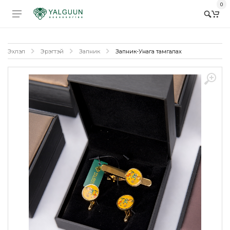
0
Эхлэл
Эрэгтэй
Запник
Запник-Унага тамгалах