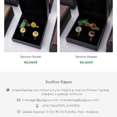
Запник-Эмээл
Запник-Хөөрөг
90,000
₮
90,000
₮
Холбоо барих
Улаанбаатар хот, Монгол улс СБД 5-р хороо Рояал Таувэр
Оффис 4 давхар 401тоот
manager@yalguun.mn
,
marketing@yalguun.mn
+976 76007575, 90117575
Даваа-Баасан: 9:00-18:00 Бямба, Ням: Амарна