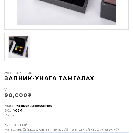
Эрэгтэй
Запник
,
,
ЗАПНИК-УНАГА ТАМГАЛАХ
Үнэ
90,000
₮
Brand:
Yalguun Accessories
SKU:
Y05-1
Barcode:
Хүйс: Эрэгтэй
Материал: Сайжруулсан ган металл/Өнгө алдахгүй харшил өгөхгүй/