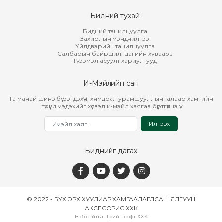
Бидний тухай
Бидний танилцуулга
Захирлын мэндчилгээ
Үйлдвэрийн танилцуулга
Салбарын байршил, цагийн хуваарь
Түгээмэл асуулт хариултууд
И-Мэйлийн сан
Та манай шинэ бүтээгдэхүүн, хямдрал урамшууллын талаар хамгийн
түрүүнд мэдэхийг хүсвэл и-мэйл хаягаа бүртгүүлнэ үү.
Илгээх
Биднийг дагах
© 2022 - БҮХ ЭРХ ХУУЛИАР ХАМГААЛАГДСАН. ЯЛГУУН
АКСЕСОРИС ХХК
Вэб сайт
ыг:
Грийн софт ХХК