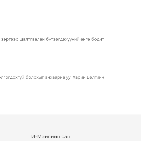
л зэргээс шалтгаалан бүтээгдэхүүний өнгө бодит
.
лгогдохгүй болохыг анхаарна уу. Харин Бэлгийн
И-Мэйлийн сан