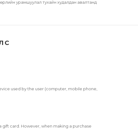
төрлийн урамшуулал тухайн худалдан авалтанд
ЛС
 device used by the user (computer, mobile phone,
of a gift card. However, when making a purchase