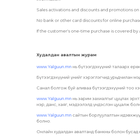
Sales activations and discounts and promotions on 
No bank or other card discounts for online purchas
If the customer's one-time purchase is covered by
Худалдан авалтын журам
www.Yalguun.mn
нь бүтээгдэхүүний талаарх ерөн
Бүтээгдэхүүний үнийг хэрэглэгчид урьдчилан м
Санал болгож буй аливаа бүтээгдэхүүний тоо хэ
www.Yalguun.mn
нь зарим захиалгыг цуцлах эрхт
нэр, данс, хаяг, мэдээлэлд үндэслэн цуцалж бол
www.Yalguun.mn
сайтын борлуулалтын идэвхжүүл
болно.
Онлайн худалдан авалтанд банкны болон бусад к