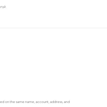
гүй.
ased on the same name, account, address, and