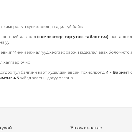
, хямдралын хувь харилцан адилгүй байна.
н өнгөний ялгарал
(компьютер, гар утас, таблет г.м)
, нягтарши
а уу!
өлөвийг Миний захиалгууд хэсгээс харж, мэдээлэл авах боломжтой
л хаягаар очно.
цогдох тул бэлгийн карт худалдан авсан тохиолдолд
И - Баримт
о
имтыг 4.5
зүйлд заасны дагуу олгоно.
тухай
Үйл ажиллагаа