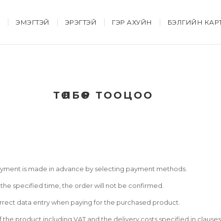
Й
ЭМЭГТЭЙ
ЭРЭГТЭЙ
ГЭР АХУЙН
БЭЛГИЙН КАР
ТӨЛБӨР ТООЦОО
ment is made in advance by selecting payment methods.
 the specified time, the order will not be confirmed.
ncorrect data entry when paying for the purchased product.
f the product including VAT and the delivery costs specified in clauses 