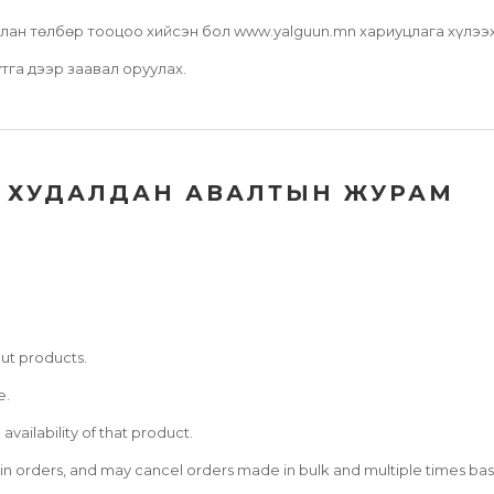
лан төлбөр тооцоо хийсэн бол www.yalguun.mn хариуцлага хүлээх
тга дээр заавал оруулах.
ХУДАЛДАН АВАЛТЫН ЖУРАМ
ut products.
e.
availability of that product.
in orders, and may cancel orders made in bulk and multiple times b