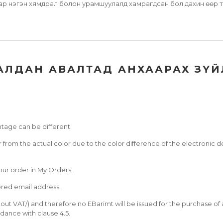
мар нэгэн хямдрал болон урамшуулалд хамрагдсан бол дахин өөр 
АЛДАН АВАЛТАД АНХААРАХ ЗҮЙ
tage can be different.
r from the actual color due to the color difference of the electronic
our order in My Orders.
tered email address.
thout VAT/) and therefore no EBarimt will be issued for the purchase 
ordance with clause 4.5.