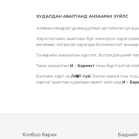
ХУДАЛДАН АВАЛТАНД АНХААРАХ ЗҮЙЛС
Аливаа хямдрал урамшууллын үргэлжлэх хугацаа
Хэрэглэгчийн ашиглаж буй электрон хэрэгслий
өнгөнөөс ялгаатай харагдах боломжтойг анхаарн
Та өөрийн захиалгын хүргэлт, бүтээгдэхүүний т
Таны захиалгын
И - Баримт
таны бүртгэлтэй мэй
Бэлгийн карт нь
/НӨАТ-гүй
/ бэлэн мөнгө гэж тоо
картыг ашиглан худалдан авалт хийх үед
И - Бар
Холбоо барих
Бидний 