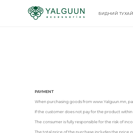
БИДНИЙ ТУХА
PAYMENT
When purchasing goods from www.Yalguun.mn, pay
If the customer does not pay for the product within
The consumer is fully responsible for the risk of i
The total price of the purchase includes the price o