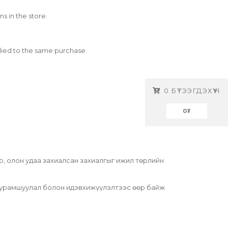
s in the store.
plied to the same purchase
0
БҮТЭЭГДЭХҮҮН
0
₮
р, олон удаа захиалсан захиалгыг ижил төрлийн
, урамшуулал болон идэвхижүүлэлтээс өөр байж