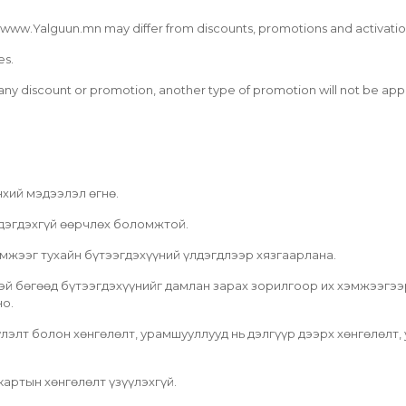
www.Yalguun.mn may differ from discounts, promotions and activation
es.
 any discount or promotion, another type of promotion will not be ap
хий мэдээлэл өгнө.
эдэгдэхгүй өөрчлөх боломжтой.
мжээг тухайн бүтээгдэхүүний үлдэгдлээр хязгаарлана.
эй бөгөөд бүтээгдэхүүнийг дамлан зарах зорилгоор их хэмжээгээ
но.
элт болон хөнгөлөлт, урамшууллууд нь дэлгүүр дээрх хөнгөлөлт
артын хөнгөлөлт үзүүлэхгүй.