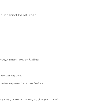
d, it cannot be returned.
 урьдчилан төлсөн байна.
рэн хариуцна.
элтийн зардал багтсан байна.
г
уншуулсан тохиолдолд буцаалт хийх