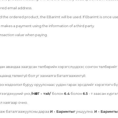
tered email address.
the ordered product, the EBarimt will be used. If Ebarimt is once use
makes a payment using the information of a third party.
ansaction value when paying.
дан авахдаа заагдсан төлбөрийн хэрэгслүүдээс сонгон төлбөрийг
цаанд төлөхгүй бол уг захиалга баталгаажихгүй.
ээ мэдээлэл буруу оруулснаас үүдэн гарах эрсдлийг хэрэглэгч бү
тээгдэхүүний үнэ
/НӨАТ - тэй/
болон
6.4
болон
6.5
- т заасан хүрг
л хаягаар очно.
лгаж баталгаажуулсны дараа
И - Баримтыг
уншуулна.
И - Баримты