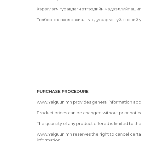
Хэрэглэгч гуравдагч этгээдийн мэдээллийг ашиг
Төлбөр төлөхөд захиалгын дугаарыг гүйлгээний у
PURCHASE PROCEDURE
www.Yalguun.mn provides general information abo
Product prices can be changed without prior notic
The quantity of any product offered is limited to the 
www.Yalguun.mn reserves the right to cancel certa
information.