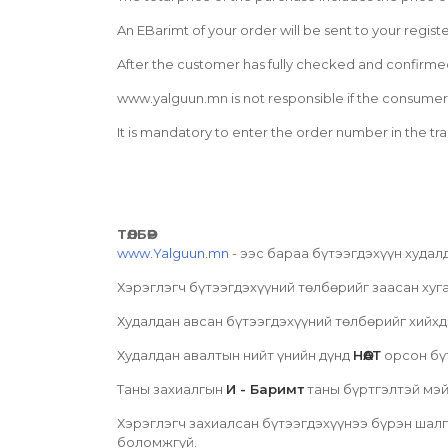
An EBarimt of your order will be sent to your regis
After the customer has fully checked and confirmed 
www.yalguun.mn is not responsible if the consumer 
It is mandatory to enter the order number in the tr
ТӨЛБӨР
www.Yalguun.mn
- ээс бараа бүтээгдэхүүн худал
Хэрэглэгч бүтээгдэхүүний төлбөрийг заасан хуга
Худалдан авсан бүтээгдэхүүний төлбөрийг хийхд
Худалдан авалтын нийт үнийн дүнд
НӨАТ
орсон бү
Таны захиалгын
И - Баримт
таны бүртгэлтэй мэй
Хэрэглэгч захиалсан бүтээгдэхүүнээ бүрэн ша
боломжгүй.