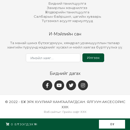
Бидний танилцуулга
Захирлын мэндчилгээ
Үйлдвэрийн танилцуулга
Салбарын байршил, цагийн хуваарь
Түгээмэл асуулт хариултууд
И-Мэйлийн сан
Та манай шинэ бүтээгдэхүүн, хямдрал урамшууллын талаар
хамгийн түрүүнд мэдэхийг хүсвэл и-мэйл хаягаа бүртгүүлнэ үү.
Илгээх
Биднийг дагах
© 2022 - БҮХ ЭРХ ХУУЛИАР ХАМГААЛАГДСАН. ЯЛГУУН АКСЕСОРИС
ХХК
Вэб сайт
ыг:
Грийн софт ХХК
Дуудлагын төв
0
БҮТЭЭГДЭХҮҮН
0
₮