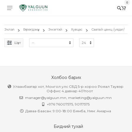
0
Эхлэл
Бүтээгдэхүүн
Эмэгтэй
Хувцас
Саатай цамц /уядаг/
Шүүлт
Холбоо барих
Улаанбаатар хот, Монгол улс СБД 5-р хороо Рояал Таувэр
Оффис 4 давхар 401тоот
manager@yalguun.mn
,
marketing@yalguun.mn
+976 76007575, 90117575
Даваа-Баасан: 9:00-18:00 Бямба, Ням: Амарна
Бидний тухай