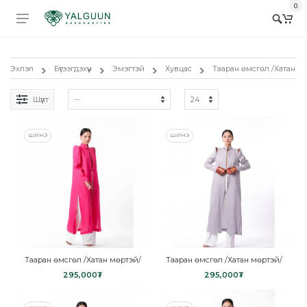
0
Эхлэл
Бүтээгдэхүүн
Эмэгтэй
Хувцас
Тааран өмсгөл /Хатан м
Шүүлт
ШИНЭ
ШИНЭ
Тааран өмсгөл /Хатан мөртэй/
Тааран өмсгөл /Хатан мөртэй/
295,000₮
295,000₮