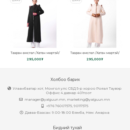
ШИНЭ
ШИНЭ
Тааран өмсгөл /Хатан мөртэй/
Тааран өмсгөл /Хатан мөртэй/
295,000₮
295,000₮
Холбоо барих
Улаанбаатар хот, Монгол улс СБД 5-р хороо Рояал Таувэр
Оффис 4 давхар 401тоот
manager@yalguun.mn
,
marketing@yalguun.mn
+976 76007575, 90117575
Даваа-Баасан: 9:00-18:00 Бямба, Ням: Амарна
Бидний тухай