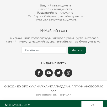
Бидний танилцуулга
Захирлын мэндчилгээ
Үйлдвэрийн танилцуулга
Салбарын байршил, цагийн хуваарь
Түгээмэл асуулт хариултууд
И-Мэйлийн сан
Та манай шинэ бүтээгдэхүүн, хямдрал урамшууллын талаар
хамгийн түрүүнд мэдэхийг хүсвэл и-мэйл хаягаа бүртгүүлнэ үү.
Илгээх
Биднийг дагах
© 2022 - БҮХ ЭРХ ХУУЛИАР ХАМГААЛАГДСАН. ЯЛГУУН АКСЕСОРИС
ХХК
Вэб сайт
ыг:
Грийн софт ХХК
Дуудлагын төв
0
БҮТЭЭГДЭХҮҮН
0
₮