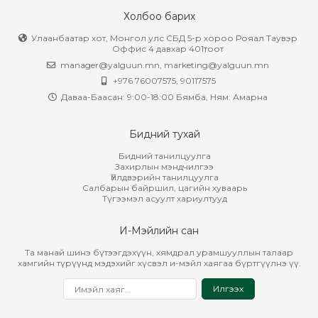
Холбоо барих
Улаанбаатар хот, Монгол улс СБД 5-р хороо Рояал Таувэр
Оффис 4 давхар 401тоот
manager@yalguun.mn
,
marketing@yalguun.mn
+976 76007575, 90117575
Даваа-Баасан: 9:00-18:00 Бямба, Ням: Амарна
Бидний тухай
Бидний танилцуулга
Захирлын мэндчилгээ
Үйлдвэрийн танилцуулга
Салбарын байршил, цагийн хуваарь
Түгээмэл асуулт хариултууд
И-Мэйлийн сан
Та манай шинэ бүтээгдэхүүн, хямдрал урамшууллын талаар
хамгийн түрүүнд мэдэхийг хүсвэл и-мэйл хаягаа бүртгүүлнэ үү.
Илгээх