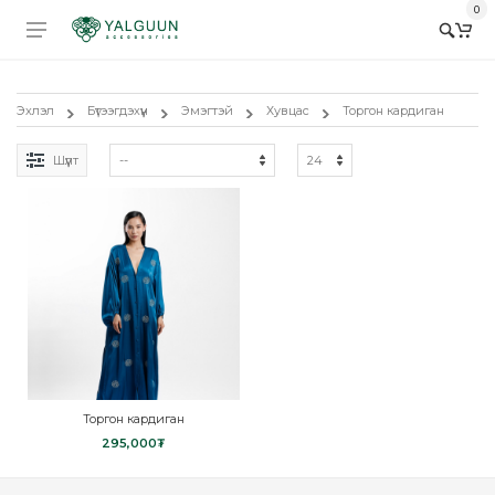
0
Эхлэл
Бүтээгдэхүүн
Эмэгтэй
Хувцас
Торгон кардиган
Шүүлт
Торгон кардиган
295,000₮