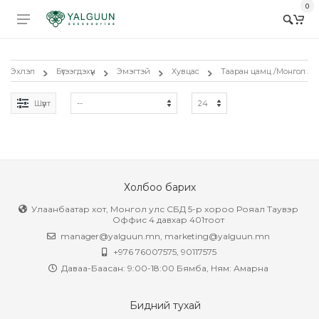
0
Эхлэл
Бүтээгдэхүүн
Эмэгтэй
Хувцас
Тааран цамц /Монгол за
Шүүлт
Холбоо барих
Улаанбаатар хот, Монгол улс СБД 5-р хороо Рояал Таувэр
Оффис 4 давхар 401тоот
manager@yalguun.mn
,
marketing@yalguun.mn
+976 76007575, 90117575
Даваа-Баасан: 9:00-18:00 Бямба, Ням: Амарна
Бидний тухай