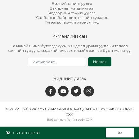
Бидний танилцуулга
Захирлын мэндчилгээ
Үйлдвэрийн танилцуулга
Салбарын байршил, цагийн хуваарь
Түгээмэл асуулт хариултууд
И-Мэйлийн сан
Та манай шинэ бүтээгдэхүүн, хямдрал урамшууллын талаар
хамгийн түрүүнд мэдэхийг хүсвэл и-мэйл хаягаа бүртгүүлнэ үү.
Илгээх
Биднийг дагах
© 2022 - БҮХ ЭРХ ХУУЛИАР ХАМГААЛАГДСАН. ЯЛГУУН АКСЕСОРИС
ХХК
Вэб сайт
ыг:
Грийн софт ХХК
Дуудлагын төв
0
БҮТЭЭГДЭХҮҮН
0
₮