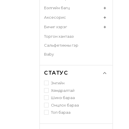
Бэлгийн багц
Аксесорис
Бичиг хэрэг
Торгон хантааз
Сальфетикны гэр
Baby
СТАТУС
Энгийн
Хямдралтай
Шинэ бараа
Онцлох бараа
Топ бараа