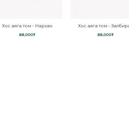
Хос аяга том - Нархан
Хос аяга том - Залбир
88,000₮
88,000₮