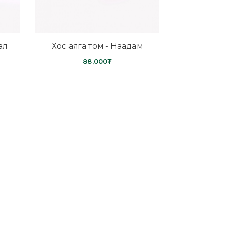
ал
Хос аяга том - Наадам
88,000₮