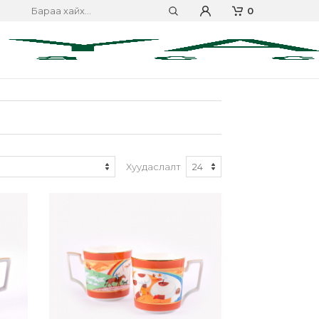
0
Хуудаслалт