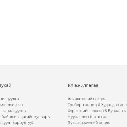
тухай
Үйл ажиллагаа
нилцуулга
Үйлчилгээний нөхцөл
 мэндчилгээ
Төлбөр тооцоо & Худалдан ава
н танилцуулга
Хүргэлтийн нөхцөл & Буцаалты
байршил, цагийн хуваарь
Нууцлалын баталгаа
асуулт хариултууд
Бүтээгдэхүүний онцлог