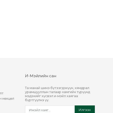
И-Мэйлийн сан
Та манай шинэ бүтээгдэхүүн, хямдрал
урамшууллын талаар хамгийн түрүүнд
лт
мэдэхийг хүсвэл и-мэйл хаягаа
н нөхцөл
бүртгүүлнэ үү.
Илгээх