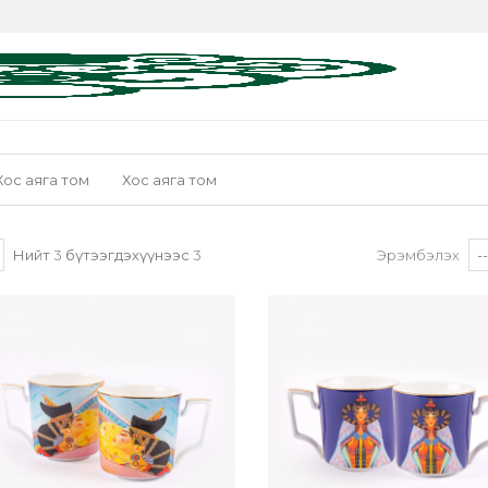
Хос аяга том
Хос аяга том
Нийт
3
бүтээгдэхүүнээс
3
Эрэмбэлэх