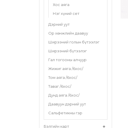
Хос аяга
Нэг хүний сет
Дэрний уут
Ор хөнжлийн даавуу
Ширээний голын бүтээлэг
Ширээний бүтээлэг
Гал тогооны алчуур
Жижиг аяга /6хос/
Том аяга /6хос/
Таваг /6хос/
Дунд аяга /6хос/
Даавуун дэрний уут
Сальфетикны гэр
Бэлгийн карт