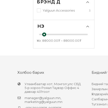
БРЭНДҮҮД
Yalguun Accessories
3
ҮНЭ
Үнэ:
88000.00
₮
–
88000.00
₮
Холбоо барих
Бидний 
Улаанбаатар хот, Монгол улс СБД
Бидний та
5-р хороо Рояал Таувэр Оффис 4
Захирлын
давхар 401тоот
Үйлдвэрий
manager@yalguun.mn
,
Салбарын 
marketing@yalguun.mn
Түгээмэл 