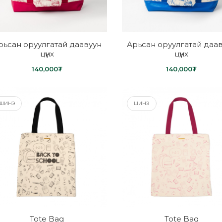
рьсан оруулгатай даавуун
Арьсан оруулгатай даа
цүнх
цүнх
140,000₮
140,000₮
ШИНЭ
ШИНЭ
Tote Bag
Tote Bag