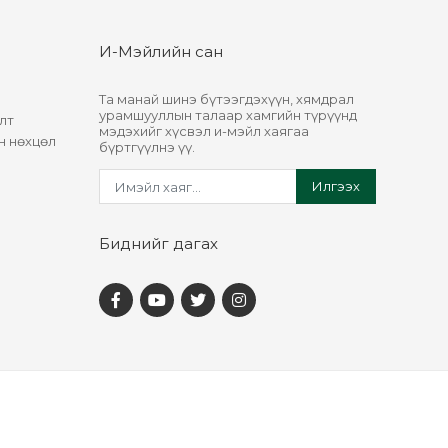
И-Мэйлийн сан
Та манай шинэ бүтээгдэхүүн, хямдрал
урамшууллын талаар хамгийн түрүүнд
лт
мэдэхийг хүсвэл и-мэйл хаягаа
н нөхцөл
бүртгүүлнэ үү.
Илгээх
Биднийг дагах