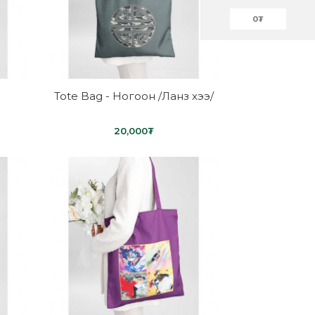
0
₮
Tote Bag - Ногоон /Ланз хээ/
20,000₮