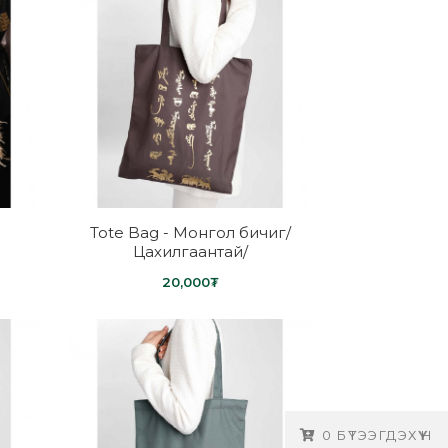
Tote Bag - Монгол бичиг/
Цахилгаантай/
20,000₮
0
БҮТЭЭГДЭХҮҮН