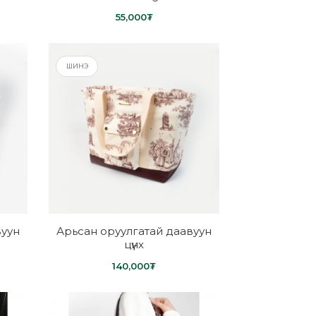
55,000₮
ШИНЭ
вуун
Арьсан оруулгатай даавуун
цүнх
140,000₮