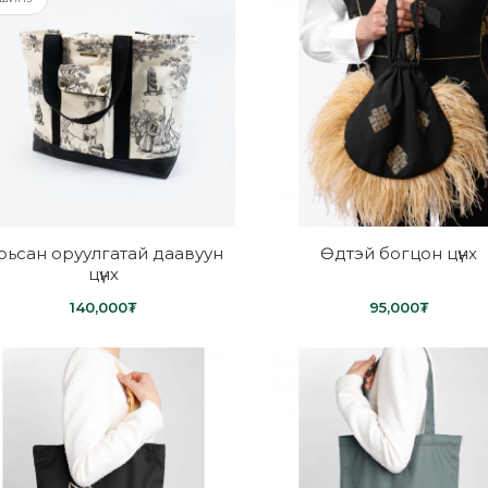
рьсан оруулгатай даавуун
Өдтэй богцон цүнх
цүнх
140,000₮
95,000₮