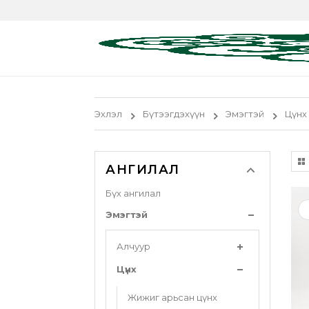
Эхлэл
Бүтээгдэхүүн
Эмэгтэй
Цүнх
АНГИЛАЛ
Бүх ангилал
Эмэгтэй
Алчуур
Цүнх
Жижиг арьсан цүнх