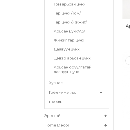
Том арьсан цүнх
Гар цүнх /Том/
Гар цүнх /Жижиг/
А
Арьсан цүнх/А5/
Жижиг гар цүнх
Даавуун цүнх
Цэвэр арьсан цүнх
Арьсан оруулгатай
даавуун цүнх
Хувцас
Гоёл чимэглэл
Шааль
Эрэгтэй
Home Decor