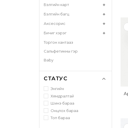
Бэлгийн карт
Бэлгийн багц
Аксесорис
Бичиг хэрэг
Торгон хантааз
Сальфетикны гэр
Baby
СТАТУС
Энгийн
А
Хямдралтай
Шинэ бараа
Онцлох бараа
Топ бараа