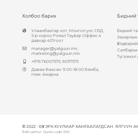
Холбоо барих
Бидний 
Улаанбаатар хот, Монгол улс СБД
Бидний та
5-р хороо Рояал Таувэр Оффис 4
Захирлын
давхар 401тоот
Үйлдвэрий
manager@yalguun.mn
,
Салбарын 
marketing@yalguun.mn
Түгээмэл 
+976 76007575, 90117575
Даваа-Баасан: 9:00-18:00 Бямба,
Ням: Амарна
© 2022 - БҮХ ЭРХ ХУУЛИАР ХАМГААЛАГДСАН. ЯЛГУУН 
Вэб сайт
ыг:
Грийн софт ХХК
Дуудлагын төв