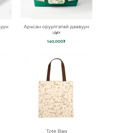
вуун
Арьсан оруулгатай даавуун
цүнх
140,000₮
Tote Bag