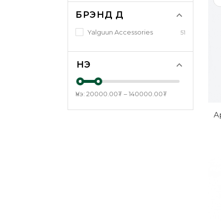
БРЭНДҮҮД
Yalguun Accessories
51
ҮНЭ
Үнэ:
20000.00
₮
–
140000.00
₮
А