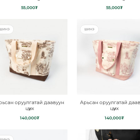
55,000₮
55,000₮
ШИНЭ
ШИНЭ
рьсан оруулгатай даавуун
Арьсан оруулгатай даа
цүнх
цүнх
140,000₮
140,000₮
ШИНЭ