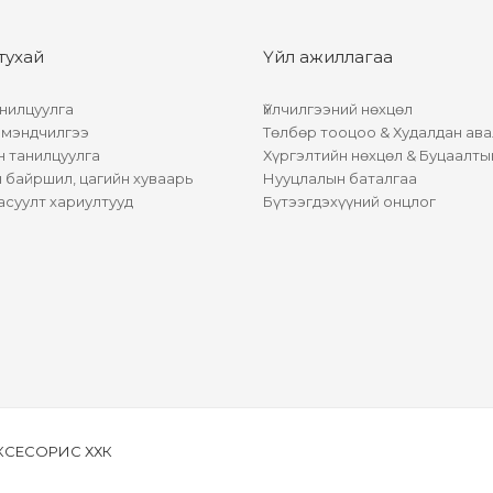
тухай
Үйл ажиллагаа
нилцуулга
Үйлчилгээний нөхцөл
 мэндчилгээ
Төлбөр тооцоо & Худалдан ава
н танилцуулга
Хүргэлтийн нөхцөл & Буцаалты
байршил, цагийн хуваарь
Нууцлалын баталгаа
асуулт хариултууд
Бүтээгдэхүүний онцлог
АКСЕСОРИС ХХК