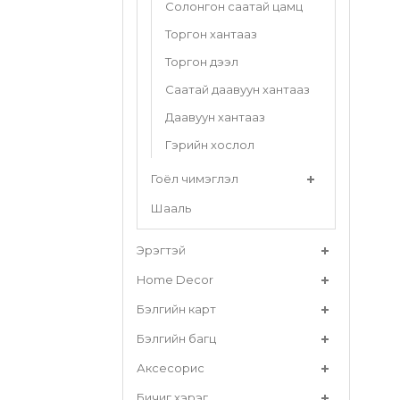
Солонгон саатай цамц
Торгон хантааз
Торгон дээл
Саатай даавуун хантааз
Даавуун хантааз
Гэрийн хослол
Гоёл чимэглэл
Шааль
Эрэгтэй
Home Decor
Бэлгийн карт
Бэлгийн багц
Аксесорис
Бичиг хэрэг