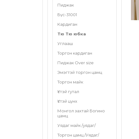
Пиджак
Бүс-31001
Кардиган
Тю Тю юбка
Углааш
Торгон кардиган
Пиджак Over size
Эмэгтэй торгон цамц
Торгон майк
Үстэй гутал
Үстэй цүнх
Монгол захтай Богино
цамц
Уядаг майк /уядаг/
Торгон цамц /Уядаг/