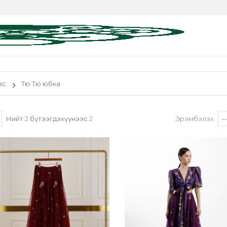
ас
Тю Тю юбка
Нийт
2
бүтээгдэхүүнээс
2
Эрэмбэлэх