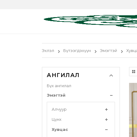
Эхлэл
Бүтээгдэхүүн
Эмэгтэй
Хувц
АНГИЛАЛ
Бүх ангилал
Эмэгтэй
Алчуур
Цүнх
Хувцас