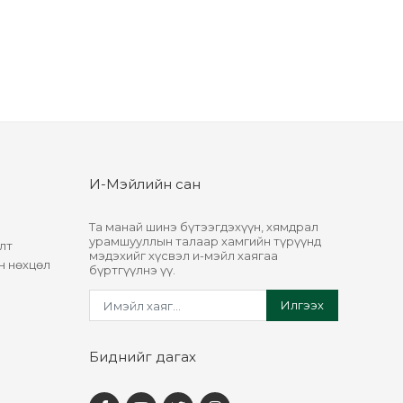
И-Мэйлийн сан
Та манай шинэ бүтээгдэхүүн, хямдрал
урамшууллын талаар хамгийн түрүүнд
лт
мэдэхийг хүсвэл и-мэйл хаягаа
н нөхцөл
бүртгүүлнэ үү.
Илгээх
Биднийг дагах