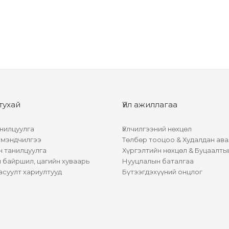
тухай
Үйл ажиллагаа
нилцуулга
Үйлчилгээний нөхцөл
 мэндчилгээ
Төлбөр тооцоо & Худалдан ава
н танилцуулга
Хүргэлтийн нөхцөл & Буцаалты
байршил, цагийн хуваарь
Нууцлалын баталгаа
асуулт хариултууд
Бүтээгдэхүүний онцлог