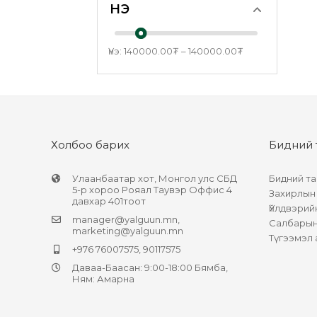
ҮНЭ
Үнэ:
140000.00
₮
–
140000.00
₮
Холбоо барих
Бидний 
Улаанбаатар хот, Монгол улс СБД
Бидний та
5-р хороо Рояал Таувэр Оффис 4
Захирлын
давхар 401тоот
Үйлдвэрий
manager@yalguun.mn
,
Салбарын 
marketing@yalguun.mn
Түгээмэл 
+976 76007575, 90117575
Даваа-Баасан: 9:00-18:00 Бямба,
Ням: Амарна