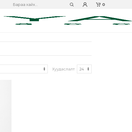
0
Хуудаслалт