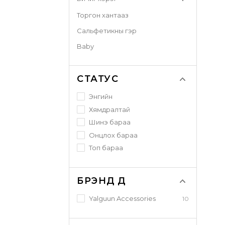
Торгон хантааз
Сальфетикны гэр
Baby
СТАТУС
Энгийн
Хямдралтай
Шинэ бараа
Онцлох бараа
Топ бараа
БРЭНДҮҮД
Yalguun Accessories
10