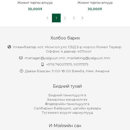
Жижиг торгон алчуур
Жижиг торгон алчуур
30,000₮
30,000₮
1
2
3
Холбоо барих
Улаанбаатар хот, Монгол улс СБД 5-р хороо Рояал Таувэр
Оффис 4 давхар 401тоот
manager@yalguun.mn
,
marketing@yalguun.mn
+976 76007575, 90117575
Даваа-Баасан: 9:00-18:00 Бямба, Ням: Амарна
Бидний тухай
Бидний танилцуулга
Захирлын мэндчилгээ
Үйлдвэрийн танилцуулга
Салбарын байршил, цагийн хуваарь
Түгээмэл асуулт хариултууд
И-Мэйлийн сан