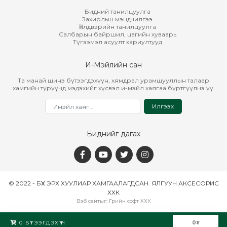
Бидний танилцуулга
Захирлын мэндчилгээ
Үйлдвэрийн танилцуулга
Салбарын байршил, цагийн хуваарь
Түгээмэл асуулт хариултууд
И-Мэйлийн сан
Та манай шинэ бүтээгдэхүүн, хямдрал урамшууллын талаар
хамгийн түрүүнд мэдэхийг хүсвэл и-мэйл хаягаа бүртгүүлнэ үү.
Илгээх
Биднийг дагах
© 2022 - БҮХ ЭРХ ХУУЛИАР ХАМГААЛАГДСАН. ЯЛГУУН АКСЕСОРИС
ХХК
Вэб сайт
ыг:
Грийн софт ХХК
Дуудлагын төв
0
БҮТЭЭГДЭХҮҮН
0
₮