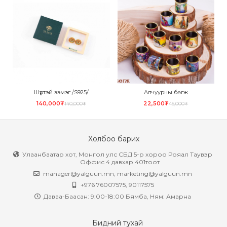
Шүртэй ээмэг /S925/
Алчуурны бөгж
140,000₮
22,500₮
140,000₮
45,000₮
Холбоо барих
Улаанбаатар хот, Монгол улс СБД 5-р хороо Рояал Таувэр
Оффис 4 давхар 401тоот
manager@yalguun.mn
,
marketing@yalguun.mn
+976 76007575, 90117575
Даваа-Баасан: 9:00-18:00 Бямба, Ням: Амарна
Бидний тухай