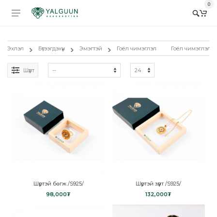
0
Эхлэл
Бүтээгдэхүүн
Эмэгтэй
Гоёл чимэглэл
Гоёл чимэглэл
Шүүлт
Шүртэй бөгж /S925/
Шүртэй зүүлт /S925/
98,000₮
132,000₮