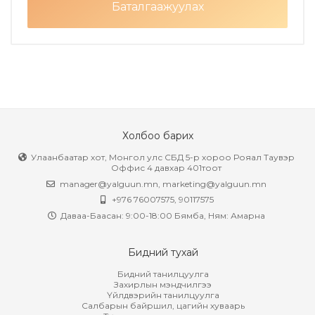
Баталгаажуулах
Холбоо барих
Улаанбаатар хот, Монгол улс СБД 5-р хороо Рояал Таувэр
Оффис 4 давхар 401тоот
manager@yalguun.mn
,
marketing@yalguun.mn
+976 76007575, 90117575
Даваа-Баасан: 9:00-18:00 Бямба, Ням: Амарна
Бидний тухай
Бидний танилцуулга
Захирлын мэндчилгээ
Үйлдвэрийн танилцуулга
Салбарын байршил, цагийн хуваарь