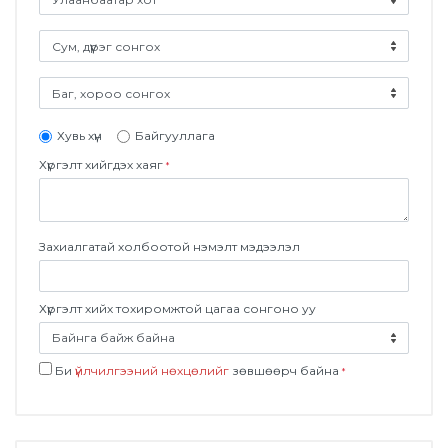
Хувь хүн
Байгууллага
Хүргэлт хийгдэх хаяг
*
Захиалгатай холбоотой нэмэлт мэдээлэл
Хүргэлт хийх тохиромжтой цагаа сонгоно уу
Би
үйлчилгээний нөхцөлийг
зөвшөөрч байна
*