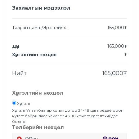
Захиалгын мэдээлэл
Тааран цамц /Эрэгтэй/
x
1
165,000
₮
Дүн
165,000
₮
Хүргэлтийн нөхцөл
₮
Нийт
165,000
₮
Хүргэлтийн нөхцөл
Хүргэлт
Хүргэлт Улаанбаатар хотын дотор 24-48 цагт, хөдөө орон
нутагт байршлаас хамааран 3-10 хоногт хүргэлт хийдэг
болно.
Төлбөрийн нөхцөл
QPay