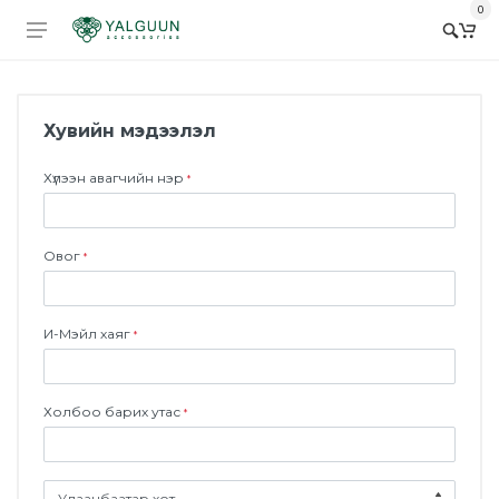
0
Хувийн мэдээлэл
Хүлээн авагчийн нэр
*
Овог
*
И-Мэйл хаяг
*
Холбоо барих утас
*