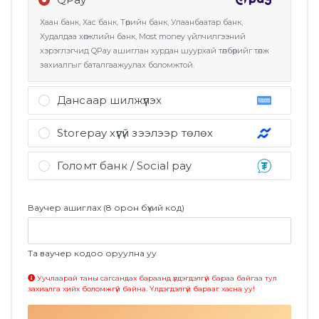
Хаан банк, Хас банк, Төрийн банк, Улаанбаатар банк,
Худалдаа хөгжлийн банк, Most money үйлчилгээний
хэрэглэгчид QPay ашиглан хурдан шуурхай төлбөрийг төлж
захиалгыг баталгаажуулах боломжтой.
Дансаар шилжүүлэх
Захиалгын нийт үнийн дүнг банканд очиж дансаар
Storepay хүүгүй зээлээр төлөх
шилжүүлэх эсвэл онлайн банк ашиглан төлбөрийг хийнэ.
Таны захиалгын мэдээлэлд оруулсан утасны дугаар нь
Голомт банк / Social pay
Storepay апп дээрх зээлийн эрх нээгдсэн дугаар байх ёстой
бөгөөд Захиалга хийх товч дээр дарж төлбөрийг өөрийн утсан
ГОЛОМТ банкны карт болон Social Pay ашиглан төлбөр төлөх
дээрх Storepay апп руу дамжуулж тэндээс зээлийн эрхээ
боломжтой. Мөн Монгол улсад үйлчилж байгаа бүх банкны
Ваучер ашиглах (8 орон бүхий код)
ашиглан хурдан шуурхай төлбөрийг 4 хуваан төлж захиалгыг
картыг Голомт банкны систем нь унших бөгөөд онлайн төлбөр
баталгаажуулах боломжтой.
хийх боломжтой
Та ваучер кодоо оруулна уу
Уучлаарай таны сагсандах бараанд үлдэгдэлгүй бараа байгаа тул
захиалга хийх боломжгүй байна. Үлдэгдэлгүй барааг хасна уу!