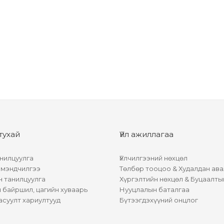
тухай
Үйл ажиллагаа
нилцуулга
Үйлчилгээний нөхцөл
 мэндчилгээ
Төлбөр тооцоо & Худалдан ава
н танилцуулга
Хүргэлтийн нөхцөл & Буцаалты
байршил, цагийн хуваарь
Нууцлалын баталгаа
асуулт хариултууд
Бүтээгдэхүүний онцлог