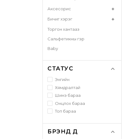
Аксесорис
Бичиг хэрэг
Торгон хантааз
Сальфетикны гэр
Baby
СТАТУС
Энгийн
Хямдралтай
Шинэ бараа
Онцлох бараа
Топ бараа
БРЭНДҮҮД