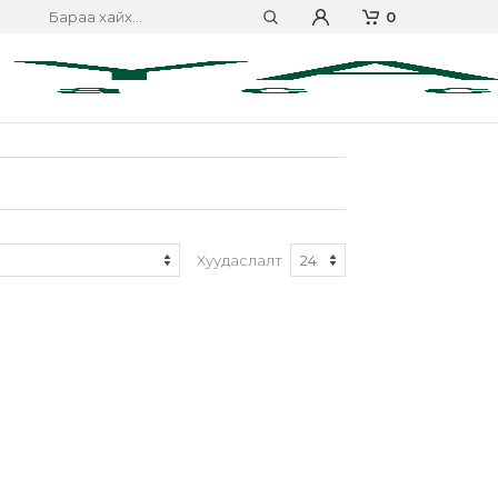
0
Хуудаслалт