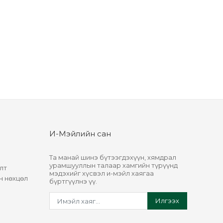
И-Мэйлийн сан
Та манай шинэ бүтээгдэхүүн, хямдрал
урамшууллын талаар хамгийн түрүүнд
лт
мэдэхийг хүсвэл и-мэйл хаягаа
н нөхцөл
бүртгүүлнэ үү.
Илгээх