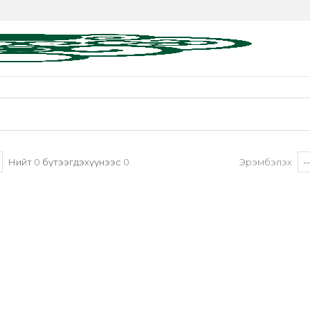
Нийт
0
бүтээгдэхүүнээс
0
Эрэмбэлэх