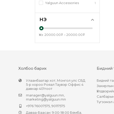
Yalguun Accessories
1
ҮНЭ
Үнэ:
20000.00
₮
–
20000.00
₮
Холбоо барих
Бидний 
Улаанбаатар хот, Монгол улс СБД
Бидний та
5-р хороо Рояал Таувэр Оффис 4
Захирлын
давхар 401тоот
Үйлдвэрий
manager@yalguun.mn
,
Салбарын 
marketing@yalguun.mn
Түгээмэл 
+976 76007575, 90117575
Даваа-Баасан: 9:00-18:00 Бямба,