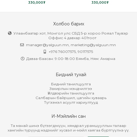
330,000₮
330,000₮
Холбоо барих
Улаанбаатар хот, Монгол улс СБД 5-р хороо Рояал Таувэр
Оффис 4 давхар 401тоот
manager@yalguun.mn
,
marketing@yalguun.mn
+976 76007575, 90117575
Даваа-Баасан: 9:00-18:00 Бямба, Ням: Амарна
Бидний тухай
Бидний танилцуулга
Захирлын мэндчилгээ
Үйлдвэрийн танилцуулга
Салбарын байршил, цагийн хуваарь
Түгээмэл асуулт хариултууд
И-Мэйлийн сан
Та манай шинэ бүтээгдэхүүн, хямдрал урамшууллын талаар
хамгийн түрүүнд мэдэхийг хүсвэл и-мэйл хаягаа бүртгүүлнэ үү.