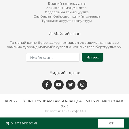
Бидний танилцуулга
Захирлын мэндчилгээ
Үйлдвэрийн танилцуулга
Салбарын байршил, цагийн хуваарь
Түгээмэл асуулт хариултууд
И-Мэйлийн сан
Та манай шинэ бүтээгдэхүүн, хямдрал урамшууллын талаар
хамгийн түрүүнд мэдэхийг хүсвэл и-мэйл хаягаа бүртгүүлнэ үү.
Илгээх
Биднийг дагах
© 2022 - БҮХ ЭРХ ХУУЛИАР ХАМГААЛАГДСАН. ЯЛГУУН АКСЕСОРИС
ХХК
Вэб сайт
ыг:
Грийн софт ХХК
Дуудлагын төв
0
БҮТЭЭГДЭХҮҮН
0
₮