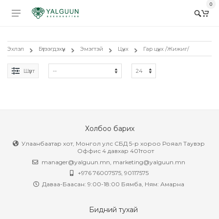
0
Эхлэл
Бүтээгдэхүүн
Эмэгтэй
Цүнх
Гар цүнх /Жижиг/
Шүүлт
Холбоо барих
Улаанбаатар хот, Монгол улс СБД 5-р хороо Рояал Таувэр
Оффис 4 давхар 401тоот
manager@yalguun.mn
,
marketing@yalguun.mn
+976 76007575, 90117575
Даваа-Баасан: 9:00-18:00 Бямба, Ням: Амарна
Бидний тухай