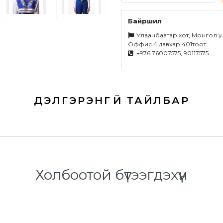
Байршил
Улаанбаатар хот, Монгол у
Оффис 4 давхар 401тоот
+976 76007575, 90117575
Холбоотой бүтээгдэхүүн