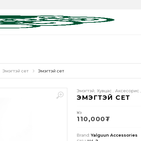
Эмэгтэй сет
Эмэгтэй сет
Эмэгтэй
Хувцас
Аксесорис
,
,
ЭМЭГТЭЙ СЕТ
Үнэ
110,000
₮
Brand:
Yalguun Accessories