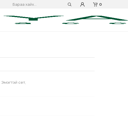
0
Эмэгтэй сет
,
,