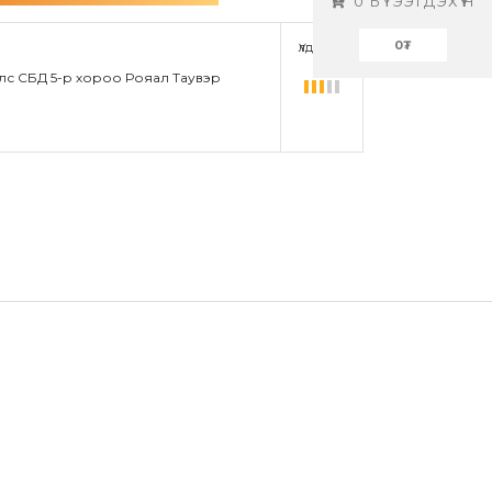
0
БҮТЭЭГДЭХҮҮН
0
₮
Үлдэгдэл
3
лс СБД 5-р хороо Рояал Таувэр