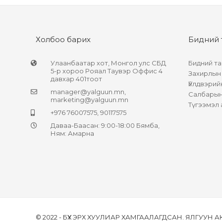
Холбоо барих
Бидний 
Улаанбаатар хот, Монгол улс СБД
Бидний та
5-р хороо Рояал Таувэр Оффис 4
Захирлын
давхар 401тоот
Үйлдвэрий
manager@yalguun.mn
,
Салбарын 
marketing@yalguun.mn
Түгээмэл 
+976 76007575, 90117575
Даваа-Баасан: 9:00-18:00 Бямба,
Ням: Амарна
© 2022 - БҮХ ЭРХ ХУУЛИАР ХАМГААЛАГДСАН. ЯЛГУУН 