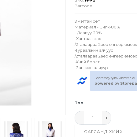
SKU:
H4-2
Barcode:
Эмэгтэй сет
Материал - Силк-80%
- Даавуу-20%
-Хантааз-зах
/2талаараа 2өөр өнгөөр өмсө
-Гурвалжин алчуур
/2талаараа 2өөр өнгөөр өмсө
-Үсний боолт
-Зангиан алчуур
Storepay үйлчилгээг 
powered by Storepa
Тоо
САГСАНД ХИЙХ