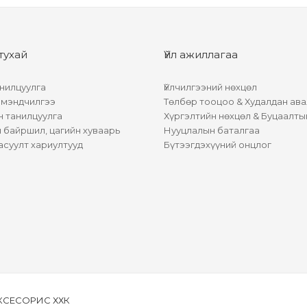
тухай
Үйл ажиллагаа
нилцуулга
Үйлчилгээний нөхцөл
 мэндчилгээ
Төлбөр тооцоо & Худалдан ава
н танилцуулга
Хүргэлтийн нөхцөл & Буцаалты
байршил, цагийн хуваарь
Нууцлалын баталгаа
асуулт хариултууд
Бүтээгдэхүүний онцлог
АКСЕСОРИС ХХК