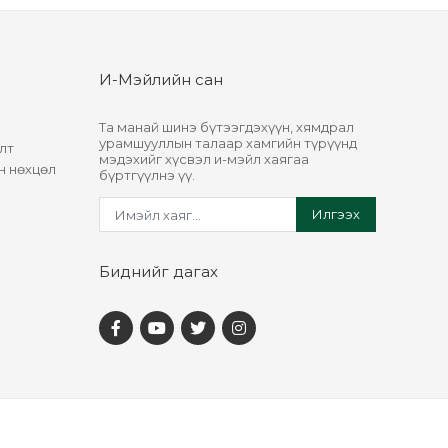
И-Мэйлийн сан
Та манай шинэ бүтээгдэхүүн, хямдрал
урамшууллын талаар хамгийн түрүүнд
лт
мэдэхийг хүсвэл и-мэйл хаягаа
н нөхцөл
бүртгүүлнэ үү.
Илгээх
Биднийг дагах