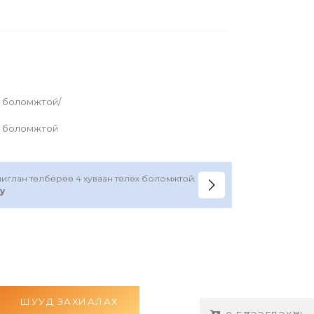
х боломжтой/
х боломжтой
ашиглан төлбөрөө 4 хуваан төлөх боломжтой.
y
ШУУД ЗАХИАЛАХ