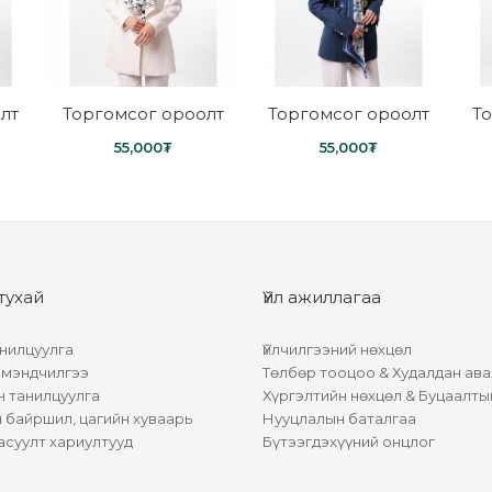
лт
Торгомсог ороолт
Торгомсог ороолт
Т
55,000
₮
55,000
₮
тухай
Үйл ажиллагаа
нилцуулга
Үйлчилгээний нөхцөл
 мэндчилгээ
Төлбөр тооцоо & Худалдан ава
н танилцуулга
Хүргэлтийн нөхцөл & Буцаалты
байршил, цагийн хуваарь
Нууцлалын баталгаа
асуулт хариултууд
Бүтээгдэхүүний онцлог