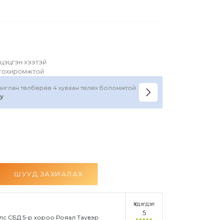
цэцгэн хээтэй
 тохиромжтой
ашиглан төлбөрөө 4 хуваан төлөх боломжтой.
y
ШУУД ЗАХИАЛАХ
Үлдэгдэл
5
лс СБД 5-р хороо Рояал Таувэр