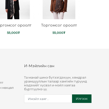
оргомсог ороолт
Торгомсог ороолт
Торгомсог 
55,000
₮
55,000
₮
55,000
И-Мэйлийн сан
Та манай шинэ бүтээгдэхүүн, хямдрал
урамшууллын талаар хамгийн түрүүнд
лт
мэдэхийг хүсвэл и-мэйл хаягаа
н нөхцөл
бүртгүүлнэ үү.
Илгээх