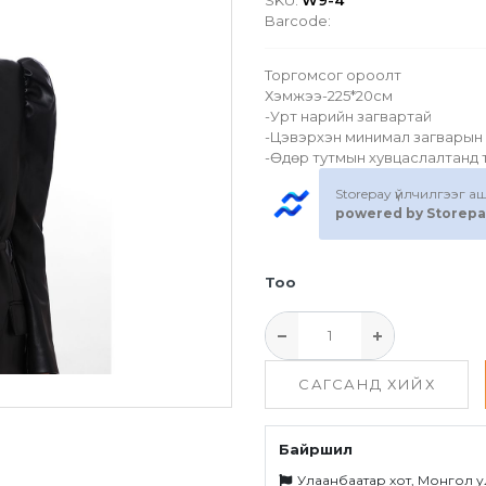
SKU:
W9-4
Barcode:
Торгомсог ороолт
Хэмжээ-225*20см
-Урт нарийн загвартай
-Цэвэрхэн минимал загварын 
-Өдөр тутмын хувцаслалтанд
Storepay үйлчилгээг 
powered by Storepa
Тоо
САГСАНД ХИЙХ
Байршил
Улаанбаатар хот, Монгол у