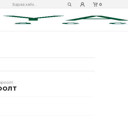
0
ороолт
,
ООЛТ