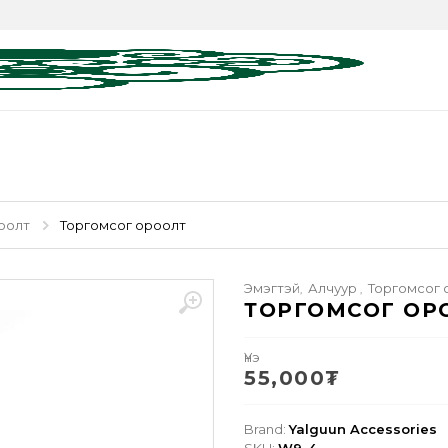
оолт
Торгомсог ороолт
Эмэгтэй
Алчуур
Торгомсог 
,
,
ТОРГОМСОГ ОР
Үнэ
55,000
₮
Brand:
Yalguun Accessories