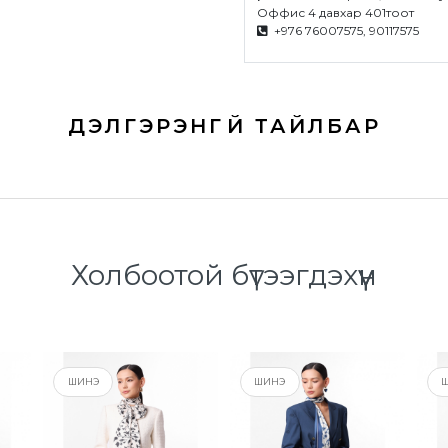
Оффис 4 давхар 401тоот
+976 76007575, 90117575
Холбоотой бүтээгдэхүүн
ШИНЭ
ШИНЭ