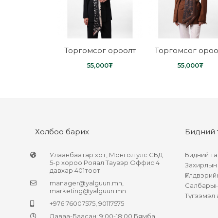
мсог ороолт
Торгомсог ороолт
Торгомсог ороо
5,000
₮
55,000
₮
55,000
₮
Холбоо барих
Бидний 
Улаанбаатар хот, Монгол улс СБД
Бидний та
5-р хороо Рояал Таувэр Оффис 4
Захирлын
давхар 401тоот
Үйлдвэрий
manager@yalguun.mn
,
Салбарын 
marketing@yalguun.mn
Түгээмэл 
+976 76007575, 90117575
Даваа-Баасан: 9:00-18:00 Бямба,