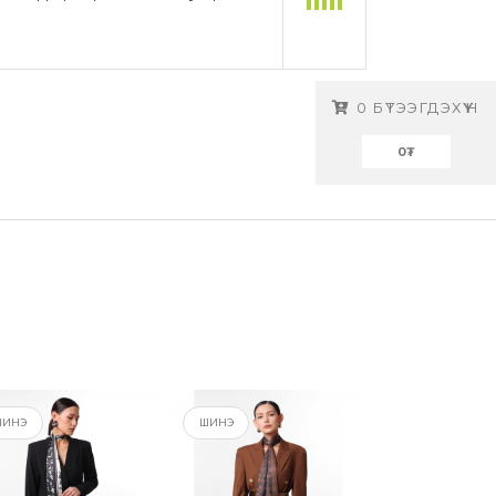
0
БҮТЭЭГДЭХҮҮН
0
₮
ШИНЭ
ШИНЭ
ШИНЭ