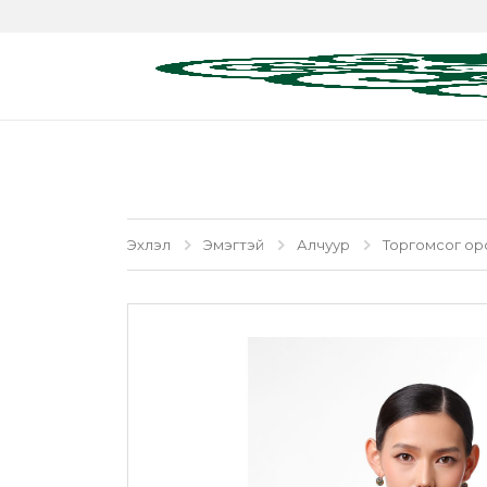
Эхлэл
Эмэгтэй
Алчуур
Торгомсог ор