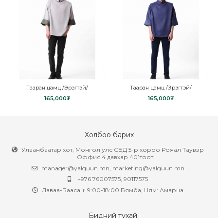
Тааран цамц /Эрэгтэй/
Тааран цамц /Эрэгтэй/
165,000
₮
165,000
₮
Холбоо барих
Улаанбаатар хот, Монгол улс СБД 5-р хороо Рояал Таувэр
Оффис 4 давхар 401тоот
manager@yalguun.mn
,
marketing@yalguun.mn
+976 76007575, 90117575
Даваа-Баасан: 9:00-18:00 Бямба, Ням: Амарна
Бидний тухай