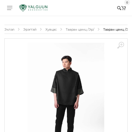
0
Эхлэл
Эрэгтэй
Хувцас
Тааран цамц /Эр/
Тааран цамц /Эрэ