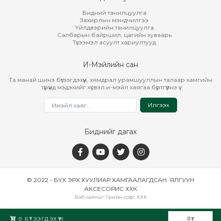
Бидний танилцуулга
Захирлын мэндчилгээ
Үйлдвэрийн танилцуулга
Салбарын байршил, цагийн хуваарь
Түгээмэл асуулт хариултууд
И-Мэйлийн сан
Та манай шинэ бүтээгдэхүүн, хямдрал урамшууллын талаар хамгийн
түрүүнд мэдэхийг хүсвэл и-мэйл хаягаа бүртгүүлнэ үү.
Илгээх
Биднийг дагах
© 2022 - БҮХ ЭРХ ХУУЛИАР ХАМГААЛАГДСАН. ЯЛГУУН
АКСЕСОРИС ХХК
Вэб сайт
ыг:
Грийн софт ХХК
Дуудлагын төв
0
БҮТЭЭГДЭХҮҮН
0
₮