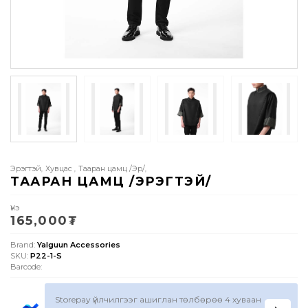
Эрэгтэй
Хувцас
Тааран цамц /Эр/
,
,
,
ТААРАН ЦАМЦ /ЭРЭГТЭЙ/
Үнэ
165,000
₮
Brand:
Yalguun Accessories
SKU:
P22-1-S
Barcode:
Storepay үйлчилгээг ашиглан төлбөрөө 4 хуваан