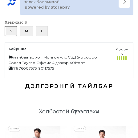
төлөх боломжтой.
powered by Storepay
Хэмжээ:
S
S
M
L
Байршил
Үлдэгдэл
5
Улаанбаатар хот, Монгол улс СБД 5-р хороо
Рояал Таувэр Оффис 4 давхар 401тоот
+976 76007575, 90117575
Үзүүлэлтүүд
Холбоотой бүтээгдэхүүн
ШИНЭ
ШИНЭ