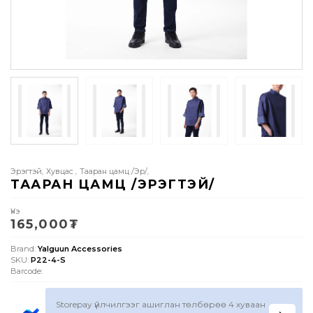
Эрэгтэй
Хувцас
Тааран цамц /Эр/
,
,
,
ТААРАН ЦАМЦ /ЭРЭГТЭЙ/
Үнэ
165,000
₮
Brand:
Yalguun Accessories
SKU:
P22-4-S
Barcode:
Storepay үйлчилгээг ашиглан төлбөрөө 4 хуваан