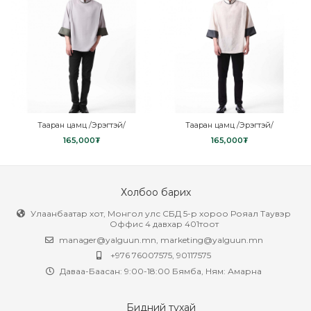
Тааран цамц /Эрэгтэй/
Тааран цамц /Эрэгтэй/
165,000
₮
165,000
₮
Холбоо барих
Улаанбаатар хот, Монгол улс СБД 5-р хороо Рояал Таувэр
Оффис 4 давхар 401тоот
manager@yalguun.mn
,
marketing@yalguun.mn
+976 76007575, 90117575
Даваа-Баасан: 9:00-18:00 Бямба, Ням: Амарна
Бидний тухай