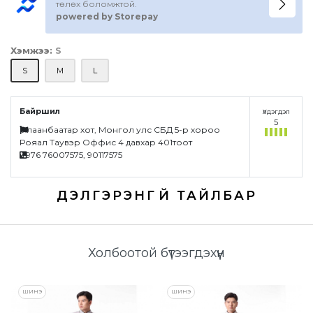
төлөх боломжтой.
powered by Storepay
Хэмжээ:
S
S
M
L
Байршил
Үлдэгдэл
5
Улаанбаатар хот, Монгол улс СБД 5-р хороо
Рояал Таувэр Оффис 4 давхар 401тоот
+976 76007575, 90117575
Үзүүлэлтүүд
Холбоотой бүтээгдэхүүн
ШИНЭ
ШИНЭ