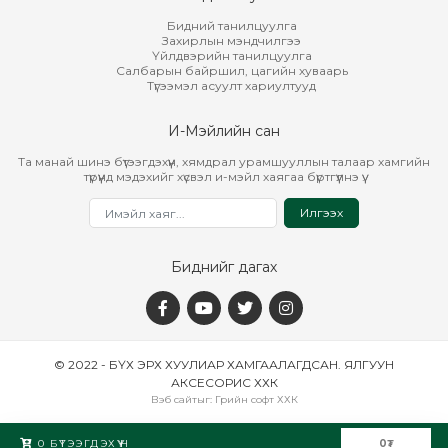
Бидний танилцуулга
Захирлын мэндчилгээ
Үйлдвэрийн танилцуулга
Салбарын байршил, цагийн хуваарь
Түгээмэл асуулт хариултууд
И-Мэйлийн сан
Та манай шинэ бүтээгдэхүүн, хямдрал урамшууллын талаар хамгийн
түрүүнд мэдэхийг хүсвэл и-мэйл хаягаа бүртгүүлнэ үү.
Илгээх
Биднийг дагах
© 2022 - БҮХ ЭРХ ХУУЛИАР ХАМГААЛАГДСАН. ЯЛГУУН
АКСЕСОРИС ХХК
Вэб сайт
ыг:
Грийн софт ХХК
Дуудлагын төв
0
БҮТЭЭГДЭХҮҮН
0
₮