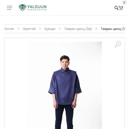
0
Эхлэл
Эрэгтэй
Хувцас
Тааран цамц /Эр/
Тааран цамц /Эрэ