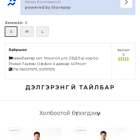
төлөх боломжтой.
powered by Storepay
Хэмжээ:
S
S
M
L
Байршил
Үлдэгдэл
5
Улаанбаатар хот, Монгол улс СБД 5-р хороо
Рояал Таувэр Оффис 4 давхар 401тоот
+976 76007575, 90117575
Үзүүлэлтүүд
Холбоотой бүтээгдэхүүн
ШИНЭ
ШИНЭ