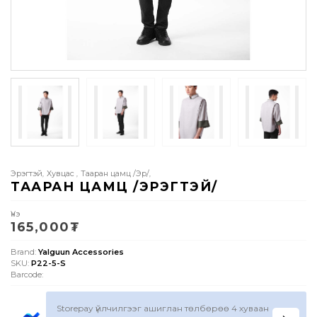
Эрэгтэй
Хувцас
Тааран цамц /Эр/
,
,
,
ТААРАН ЦАМЦ /ЭРЭГТЭЙ/
Үнэ
165,000
₮
Brand:
Yalguun Accessories
SKU:
P22-5-S
Barcode:
Storepay үйлчилгээг ашиглан төлбөрөө 4 хуваан