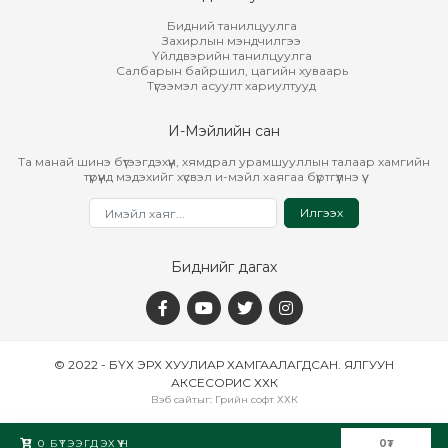
Бидний танилцуулга
Захирлын мэндчилгээ
Үйлдвэрийн танилцуулга
Салбарын байршил, цагийн хуваарь
Түгээмэл асуулт хариултууд
И-Мэйлийн сан
Та манай шинэ бүтээгдэхүүн, хямдрал урамшууллын талаар хамгийн
түрүүнд мэдэхийг хүсвэл и-мэйл хаягаа бүртгүүлнэ үү.
Илгээх
Биднийг дагах
© 2022 - БҮХ ЭРХ ХУУЛИАР ХАМГААЛАГДСАН. ЯЛГУУН
АКСЕСОРИС ХХК
Вэб сайт
ыг:
Грийн софт ХХК
Дуудлагын төв
0
БҮТЭЭГДЭХҮҮН
0
₮