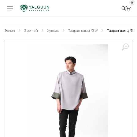
0
Эхлэл
Эрэгтэй
Хувцас
Тааран цамц /Эр/
Тааран цамц /Эрэ