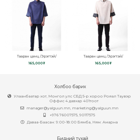
Тааран цамц /Эрэгтэй/
Тааран цамц /Эрэгтэй/
165,000
₮
165,000
₮
Холбоо барих
Улаанбаатар хот, Монгол улс СБД 5-р хороо Рояал Таувэр
Оффис 4 давхар 401тоот
manager@yalguun.mn
,
marketing@yalguun.mn
+976 76007575, 90117575
Даваа-Баасан: 9:00-18:00 Бямба, Ням: Амарна
Бидний тухай